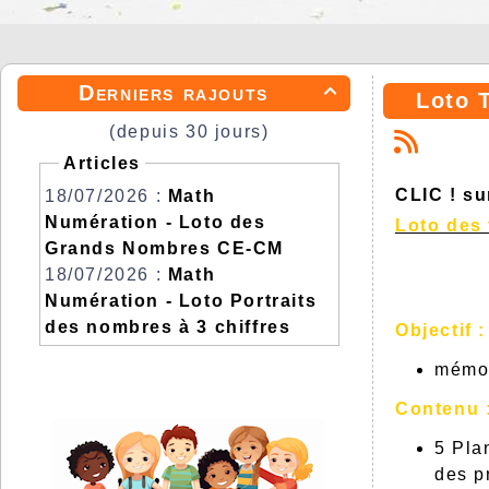
Derniers rajouts

Loto T
(depuis 30 jours)
Articles
CLIC ! su
18/07/2026 :
Math
Numération - Loto des
Loto des 
Grands Nombres CE-CM
18/07/2026 :
Math
Numération - Loto Portraits
des nombres à 3 chiffres
Objectif :
mémor
Contenu 
5 Pla
des p