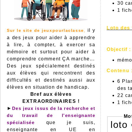
30 ca
1 fic
Loto des 
il y
Sur le site de jeuxpourlaclasse
,
a des jeux pour aider à apprendre
à lire, à compter, à exercer sa
Objectif :
mémoire et surtout pour aider à
comprendre comment ÇA marche...
mémor
Des jeux spécialement destinés
Contenu 
aux élèves qui rencontrent des
difficultés et destinés aussi aux
6 Pla
élèves en situation de handicap.
des ta
Bref aux élèves
22 ca
EXTRAORDINAIRES !
1 fic
►
Des jeux issus de la recherche et
du travail de l'enseignante
Mo
loto
spécialisée
que je suis,
enseignante en UE en