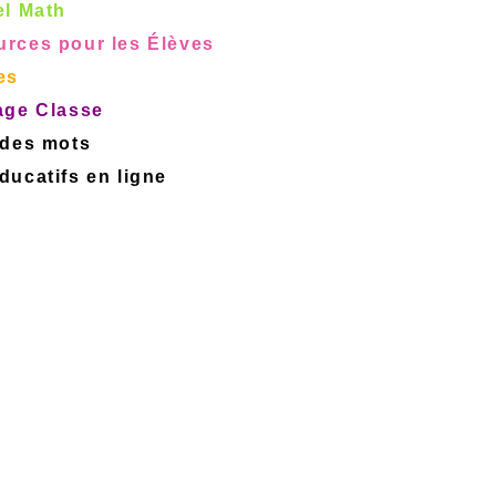
el Math
rces pour les Élèves
es
age Classe
 des mots
ucatifs en ligne