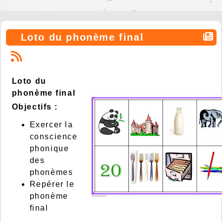
Loto du phonème final
Loto du
phonème final
Objectifs :
Exercer la
conscience
phonique
des
phonèmes
Repérer le
phonème
final