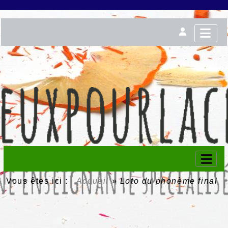
Vous êtes ici :
Accueil
»
Loto du phonème final