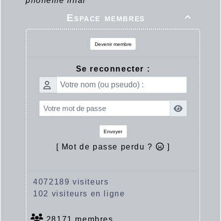
phonème final
Espace membres

Devenir membre
Se reconnecter :
Envoyer
[ Mot de passe perdu ?
]
4072189 visiteurs
102 visiteurs en ligne
28171 membres