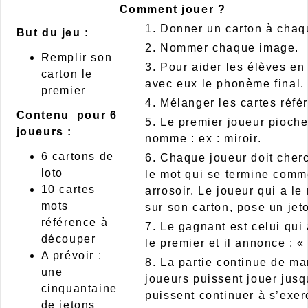
Comment jouer ?
1. Donner un carton à chaq
But du jeu :
2. Nommer chaque image.
Remplir son
3. Pour aider les élèves en 
carton le
avec eux le phonème final.
premier
4. Mélanger les cartes réfé
Contenu pour 6
5. Le premier joueur pioche
joueurs :
nomme : ex : miroir.
6 cartons de
6. Chaque joueur doit cher
loto
le mot qui se termine comme
10 cartes
arrosoir. Le joueur qui a l
mots
sur son carton, pose un jet
référence à
7. Le gagnant est celui qui
découper
le premier et il annonce : «
A prévoir :
8. La partie continue de ma
une
joueurs puissent jouer jusqu
cinquantaine
puissent continuer à s’exer
de jetons