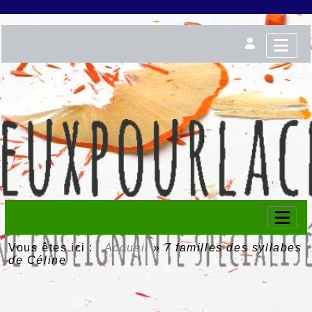
Vous êtes ici :
Accueil
»
7 familles des syllabes
de Céline