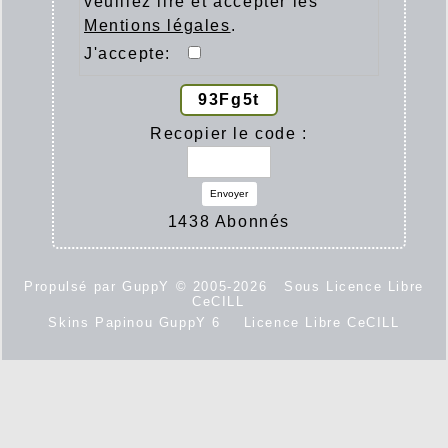
veuillez lire et accepter les
Mentions légales
.
J'accepte:
93Fg5t
Recopier le code :
Envoyer
1438 Abonnés
Propulsé par GuppY
© 2005-2026
Sous Licence Libre
CeCILL
Skins Papinou GuppY 6
Licence Libre CeCILL