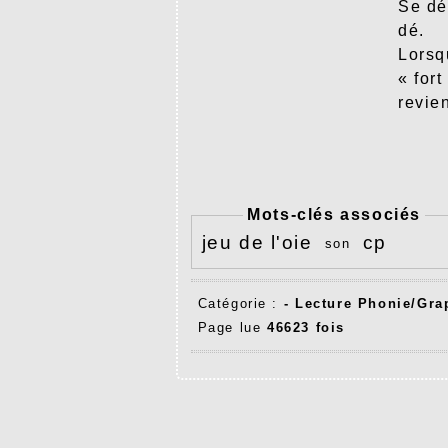
Se dé
dé.
Lorsqu
« fort
revien
Mots-clés associés
jeu de l'oie
cp
son
Catégorie :
-
Lecture Phonie/Gra
Page lue
46623 fois