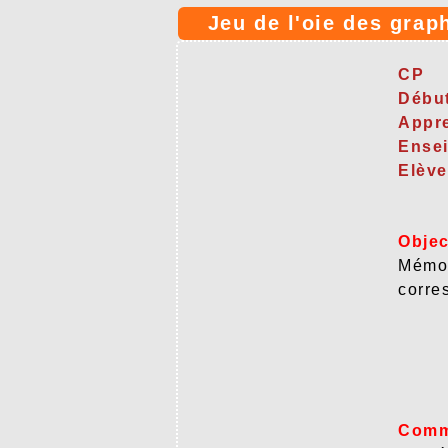
Jeu de l'oie des gra
CP
Débu
Appre
Ensei
Elève
Objec
Mémor
corre
Comm