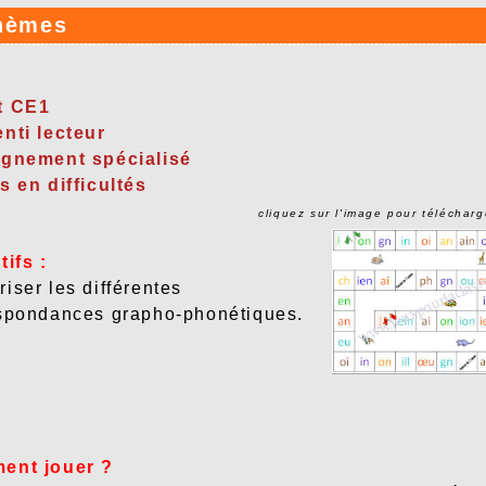
phèmes
t CE1
nti lecteur
gnement spécialisé
s en difficultés
cliquez sur l'image pour télécharg
tifs :
iser les différentes
spondances grapho-phonétiques.
ent jouer ?