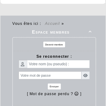
Vous êtes ici :
Accueil
»
Espace membres

Devenir membre
Se reconnecter :
Envoyer
[ Mot de passe perdu ?
]