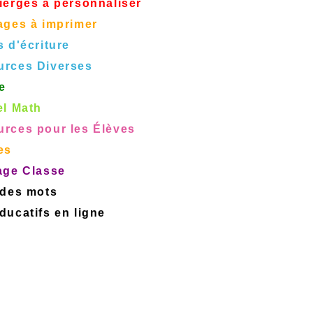
ierges à personnaliser
ages à imprimer
s d'écriture
urces Diverses
e
el Math
rces pour les Élèves
es
age Classe
 des mots
ucatifs en ligne