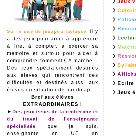
Jeux v
Colori
Police
Resso
il y
Sur le site de jeuxpourlaclasse
,
Lectur
a des jeux pour aider à apprendre
à lire, à compter, à exercer sa
Matéri
mémoire et surtout pour aider à
Ressou
comprendre comment ÇA marche...
Syllab
Des jeux spécialement destinés
Affich
aux élèves qui rencontrent des
difficultés et destinés aussi aux
Ecrire
élèves en situation de handicap.
Jeux éd
Bref aux élèves
EXTRAORDINAIRES !
►
Des jeux issus de la recherche et
du travail de l'enseignante
spécialisée
que je suis,
enseignante en UE en