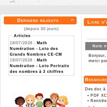
Derniers rajouts

Livre d'
(depuis 30 jours)
Articles
18/07/2026 :
Math
Note n
Numération - Loto des
Grands Nombres CE-CM
Bonjour,
18/07/2026 :
Math
merci po
Numération - Loto Portraits
des nombres à 3 chiffres
Ressour
Des doc à 
•
PDF XCh
•
Rentrée