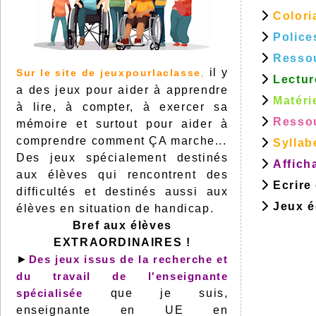
Colori
Police
Resso
il y
Sur le site de jeuxpourlaclasse
,
Lectur
a des jeux pour aider à apprendre
Matéri
à lire, à compter, à exercer sa
Ressou
mémoire et surtout pour aider à
comprendre comment ÇA marche...
Syllab
Des jeux spécialement destinés
Affich
aux élèves qui rencontrent des
Ecrire
difficultés et destinés aussi aux
Jeux éd
élèves en situation de handicap.
Bref aux élèves
EXTRAORDINAIRES !
►
Des jeux issus de la recherche et
du travail de l'enseignante
spécialisée
que je suis,
enseignante en UE en