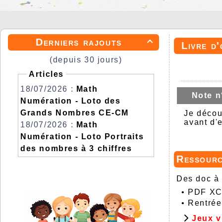
Derniers rajouts

Livre d'
(depuis 30 jours)
Articles
18/07/2026 :
Math
Note n
Numération - Loto des
Grands Nombres CE-CM
Je décou
avant d'e
18/07/2026 :
Math
Numération - Loto Portraits
des nombres à 3 chiffres
Ressour
Des doc à 
•
PDF XCh
•
Rentrée
Jeux v