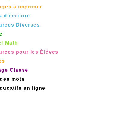
ages à imprimer
s d'écriture
urces Diverses
e
el Math
rces pour les Élèves
es
age Classe
 des mots
ucatifs en ligne