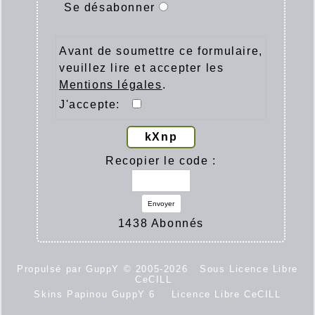
Se désabonner
Avant de soumettre ce formulaire,
veuillez lire et accepter les
Mentions légales
.
J'accepte:
kXnp
Recopier le code :
Envoyer
1438 Abonnés
Propulsé par GuppY
© 2005-2026
Sous Licence Libre
CeCILL
Skins Papinou GuppY 6
Licence Libre CeCILL