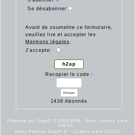
Se désabonner
Avant de soumettre ce formulaire,
veuillez lire et accepter les
Mentions légales
.
J'accepte:
h2ap
Recopier le code :
Envoyer
1438 Abonnés
Propulsé par GuppY
© 2005-2026
Sous Licence Libre
CeCILL
Skins Papinou GuppY 6
Licence Libre CeCILL