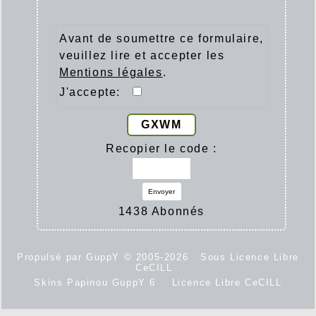
Avant de soumettre ce formulaire,
veuillez lire et accepter les
Mentions légales
.
J'accepte:
GXWM
Recopier le code :
Envoyer
1438 Abonnés
Propulsé par GuppY
© 2005-2026
Sous Licence Libre
CeCILL
Skins Papinou GuppY 6
Licence Libre CeCILL