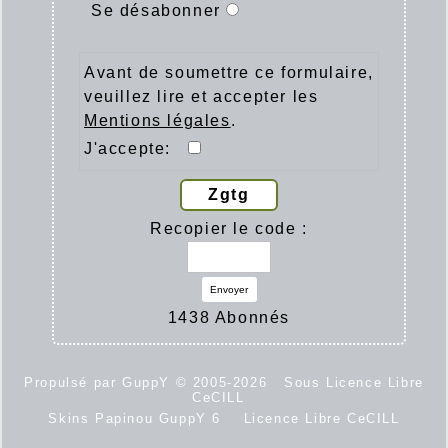
Se désabonner
Avant de soumettre ce formulaire,
veuillez lire et accepter les
Mentions légales
.
J'accepte:
Zgtg
Recopier le code :
Envoyer
1438 Abonnés
Propulsé par GuppY
© 2005-2026
Sous Licence Libre
CeCILL
Skins Papinou GuppY 6
Licence Libre CeCILL