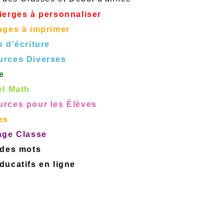
ierges à personnaliser
ages à imprimer
s d'écriture
urces Diverses
e
el Math
rces pour les Élèves
es
age Classe
 des mots
ucatifs en ligne