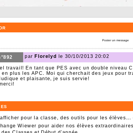
or
Poster un message
par
Florelyd
le 30/10/2013 20:02
n°892
el travail! En tant que PES avec un double niveau CM
t en plus les APC. Moi qui cherchait des jeux pour tr
udique et plaisante, je suis servie!
merci!
ces
afficher pour la classe, des outils pour les élèves...
ange Wiewer pour aider nos élèves extraordinaire
 des Classes et Début d'année