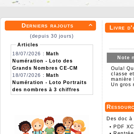
Derniers rajouts

Livre d'
(depuis 30 jours)
Articles
18/07/2026 :
Math
Note 
Numération - Loto des
Grands Nombres CE-CM
Oula! Qu
classe e
18/07/2026 :
Math
manière l
Numération - Loto Portraits
Un gros 
des nombres à 3 chiffres
Ressour
Des doc à 
•
PDF XCh
•
Rentrée