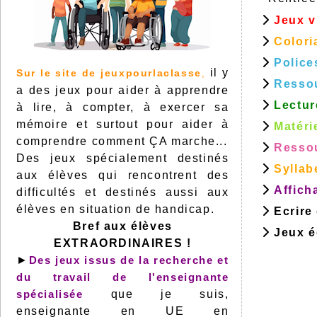
Jeux v
Colori
Police
il y
Sur le site de jeuxpourlaclasse
,
Resso
a des jeux pour aider à apprendre
Lectur
à lire, à compter, à exercer sa
mémoire et surtout pour aider à
Matéri
comprendre comment ÇA marche...
Ressou
Des jeux spécialement destinés
Syllab
aux élèves qui rencontrent des
Affich
difficultés et destinés aussi aux
élèves en situation de handicap.
Ecrire
Bref aux élèves
Jeux éd
EXTRAORDINAIRES !
►
Des jeux issus de la recherche et
du travail de l'enseignante
spécialisée
que je suis,
enseignante en UE en