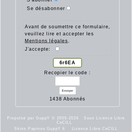
Se désabonner
Avant de soumettre ce formulaire,
veuillez lire et accepter les
Mentions légales
.
J'accepte:
6r6EA
Recopier le code :
Envoyer
1438 Abonnés
Propulsé par GuppY
© 2005-2026
Sous Licence Libre
CeCILL
Skins Papinou GuppY 6
Licence Libre CeCILL