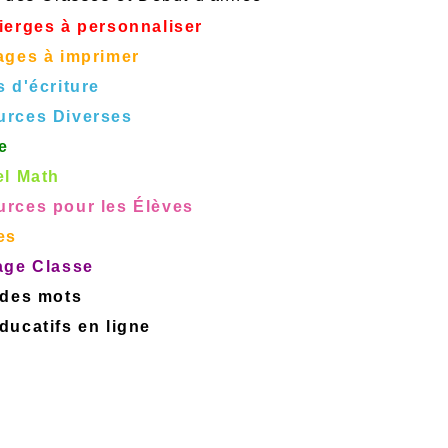
ierges à personnaliser
ages à imprimer
s d'écriture
urces Diverses
e
el Math
rces pour les Élèves
es
age Classe
 des mots
ucatifs en ligne