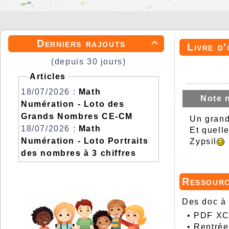
Derniers rajouts

Livre d'
(depuis 30 jours)
Articles
18/07/2026 :
Math
Note 
Numération - Loto des
Grands Nombres CE-CM
Un grand
18/07/2026 :
Math
Et quelle
Numération - Loto Portraits
Zypsil
des nombres à 3 chiffres
Ressour
Des doc à 
•
PDF XCh
•
Rentrée