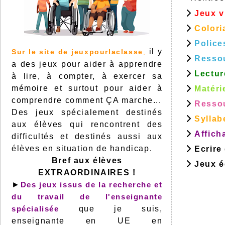
Jeux v
Colori
Police
il y
Sur le site de jeuxpourlaclasse
,
Resso
a des jeux pour aider à apprendre
Lectur
à lire, à compter, à exercer sa
mémoire et surtout pour aider à
Matéri
comprendre comment ÇA marche...
Ressou
Des jeux spécialement destinés
Syllab
aux élèves qui rencontrent des
Affich
difficultés et destinés aussi aux
élèves en situation de handicap.
Ecrire
Bref aux élèves
Jeux éd
EXTRAORDINAIRES !
►
Des jeux issus de la recherche et
du travail de l'enseignante
spécialisée
que je suis,
enseignante en UE en