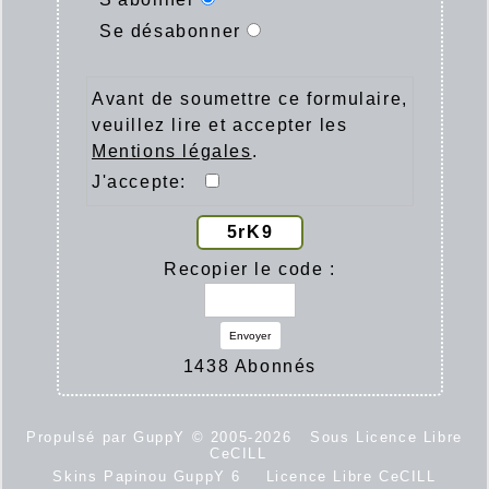
Se désabonner
Avant de soumettre ce formulaire,
veuillez lire et accepter les
Mentions légales
.
J'accepte:
5rK9
Recopier le code :
Envoyer
1438 Abonnés
Propulsé par GuppY
© 2005-2026
Sous Licence Libre
CeCILL
Skins Papinou GuppY 6
Licence Libre CeCILL