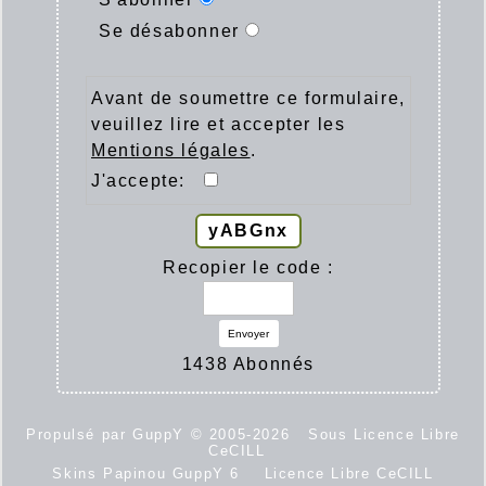
Se désabonner
Avant de soumettre ce formulaire,
veuillez lire et accepter les
Mentions légales
.
J'accepte:
yABGnx
Recopier le code :
Envoyer
1438 Abonnés
Propulsé par GuppY
© 2005-2026
Sous Licence Libre
CeCILL
Skins Papinou GuppY 6
Licence Libre CeCILL