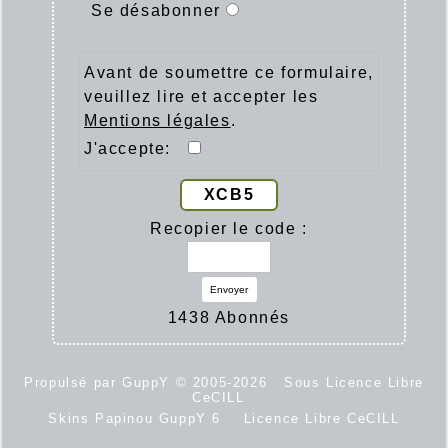
Se désabonner
Avant de soumettre ce formulaire,
veuillez lire et accepter les
Mentions légales
.
J'accepte:
XCB5
Recopier le code :
Envoyer
1438 Abonnés
Propulsé par GuppY
© 2005-2026
Sous Licence Libre
CeCILL
Skins Papinou GuppY 6
Licence Libre CeCILL