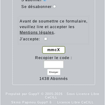
Se désabonner
Avant de soumettre ce formulaire,
veuillez lire et accepter les
Mentions légales
.
J'accepte:
mmcX
Recopier le code :
Envoyer
1438 Abonnés
Propulsé par GuppY
© 2005-2026
Sous Licence Libre
CeCILL
Skins Papinou GuppY 6
Licence Libre CeCILL