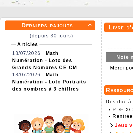
Derniers rajouts

Livre d'
(depuis 30 jours)
Articles
18/07/2026 :
Math
Note 
Numération - Loto des
Grands Nombres CE-CM
Merci pou
18/07/2026 :
Math
Numération - Loto Portraits
des nombres à 3 chiffres
Ressour
Des doc à 
•
PDF XCh
•
Rentrée
Jeux v