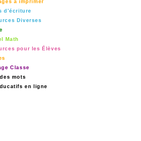
ages à imprimer
s d'écriture
urces Diverses
e
el Math
rces pour les Élèves
es
age Classe
 des mots
ucatifs en ligne