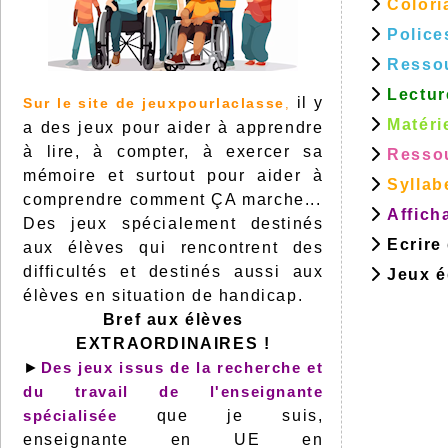
Colori
Police
Resso
Lectur
il y
Sur le site de jeuxpourlaclasse
,
Matéri
a des jeux pour aider à apprendre
à lire, à compter, à exercer sa
Ressou
mémoire et surtout pour aider à
Syllab
comprendre comment ÇA marche...
Affich
Des jeux spécialement destinés
Ecrire
aux élèves qui rencontrent des
difficultés et destinés aussi aux
Jeux éd
élèves en situation de handicap.
Bref aux élèves
EXTRAORDINAIRES !
►
Des jeux issus de la recherche et
du travail de l'enseignante
spécialisée
que je suis,
enseignante en UE en