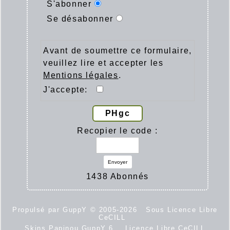
S'abonner
Se désabonner
Avant de soumettre ce formulaire,
veuillez lire et accepter les
Mentions légales
.
J'accepte:
PHgc
Recopier le code :
Envoyer
1438 Abonnés
Propulsé par GuppY
© 2005-2026
Sous Licence Libre
CeCILL
Skins Papinou GuppY 6
Licence Libre CeCILL