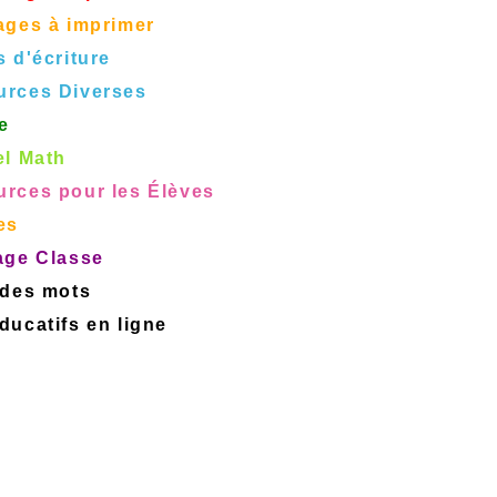
ages à imprimer
s d'écriture
urces Diverses
e
el Math
rces pour les Élèves
es
age Classe
 des mots
ucatifs en ligne