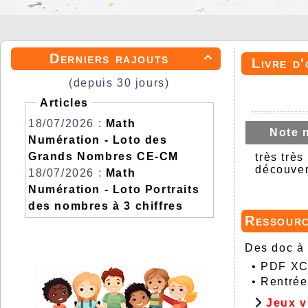
Derniers rajouts

Livre d'
(depuis 30 jours)
Articles
18/07/2026 :
Math
Note 
Numération - Loto des
Grands Nombres CE-CM
très trè
découver
18/07/2026 :
Math
Numération - Loto Portraits
des nombres à 3 chiffres
Ressour
Des doc à 
•
PDF XCh
•
Rentrée
Jeux v