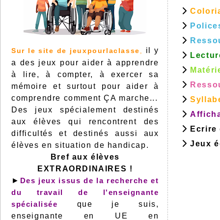
Colori
Police
Resso
il y
Sur le site de jeuxpourlaclasse
,
Lectur
a des jeux pour aider à apprendre
Matéri
à lire, à compter, à exercer sa
Ressou
mémoire et surtout pour aider à
comprendre comment ÇA marche...
Syllab
Des jeux spécialement destinés
Affich
aux élèves qui rencontrent des
Ecrire
difficultés et destinés aussi aux
Jeux éd
élèves en situation de handicap.
Bref aux élèves
EXTRAORDINAIRES !
►
Des jeux issus de la recherche et
du travail de l'enseignante
spécialisée
que je suis,
enseignante en UE en