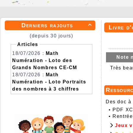
Derniers rajouts

Livre d'
(depuis 30 jours)
Articles
18/07/2026 :
Math
Note 
Numération - Loto des
Grands Nombres CE-CM
Très beau
18/07/2026 :
Math
Numération - Loto Portraits
des nombres à 3 chiffres
Ressour
Des doc à 
•
PDF XCh
•
Rentrée
Jeux v