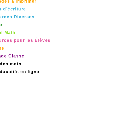
ages à imprimer
s d'écriture
urces Diverses
e
el Math
rces pour les Élèves
es
age Classe
 des mots
ucatifs en ligne