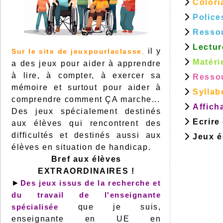
Colori
Police
Resso
Lectur
il y
Sur le site de jeuxpourlaclasse
,
Matéri
a des jeux pour aider à apprendre
à lire, à compter, à exercer sa
Ressou
mémoire et surtout pour aider à
Syllab
comprendre comment ÇA marche...
Affich
Des jeux spécialement destinés
Ecrire
aux élèves qui rencontrent des
difficultés et destinés aussi aux
Jeux éd
élèves en situation de handicap.
Bref aux élèves
EXTRAORDINAIRES !
►
Des jeux issus de la recherche et
du travail de l'enseignante
spécialisée
que je suis,
enseignante en UE en