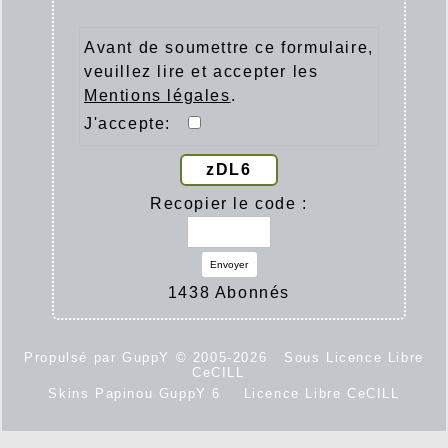
Avant de soumettre ce formulaire,
veuillez lire et accepter les
Mentions légales
.
J'accepte:
zDL6
Recopier le code :
Envoyer
1438 Abonnés
Propulsé par GuppY
© 2005-2026
Sous Licence Libre
CeCILL
Skins Papinou GuppY 6
Licence Libre CeCILL