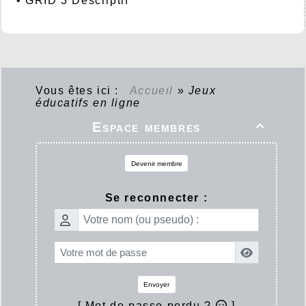
•
GRID 3 Descriptif
Vous êtes ici :
Accueil
»
Jeux
éducatifs en ligne
Espace membres

Devenir membre
Se reconnecter :
Envoyer
[ Mot de passe perdu ?
]