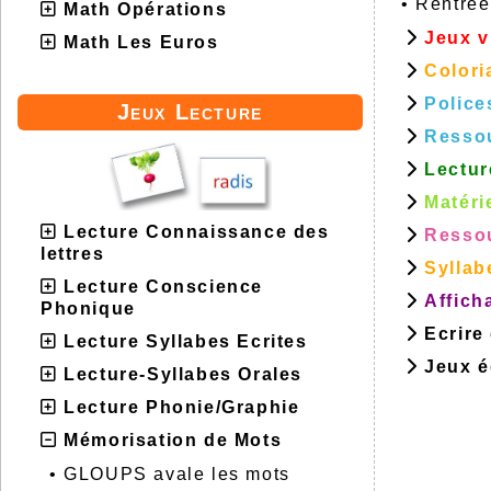
•
Rentrée
Math Opérations
Jeux v
Math Les Euros
Colori
Police
Jeux Lecture
Resso
Lectur
Matéri
Lecture Connaissance des
Ressou
lettres
Syllab
Lecture Conscience
Affich
Phonique
Ecrire
Lecture Syllabes Ecrites
Jeux éd
Lecture-Syllabes Orales
Lecture Phonie/Graphie
Mémorisation de Mots
•
GLOUPS avale les mots