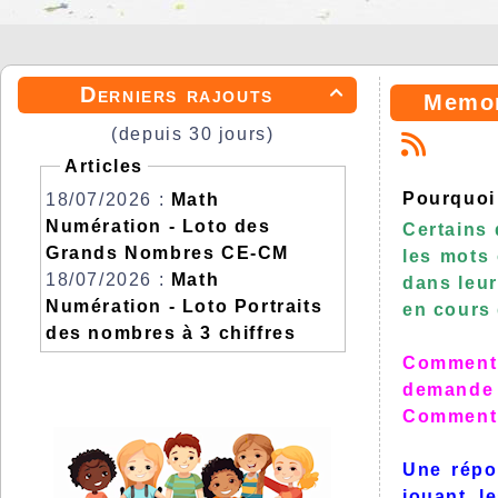
Derniers rajouts

Memor
(depuis 30 jours)
Articles
Pourquoi 
18/07/2026 :
Math
Numération - Loto des
Certains
Grands Nombres CE-CM
les mots 
18/07/2026 :
Math
dans leur
Numération - Loto Portraits
en cours
des nombres à 3 chiffres
Comment f
demande t
Comment f
Une répo
jouant, l