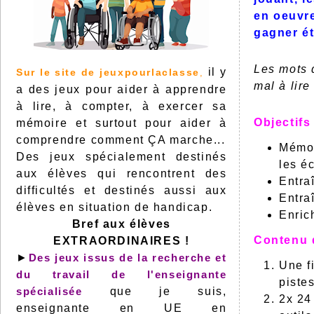
en oeuvre
gagner éta
Les mots 
il y
Sur le site de jeuxpourlaclasse
,
mal à lir
a des jeux pour aider à apprendre
à lire, à compter, à exercer sa
Objectifs 
mémoire et surtout pour aider à
comprendre comment ÇA marche...
Mémor
Des jeux spécialement destinés
les éc
aux élèves qui rencontrent des
Entra
difficultés et destinés aussi aux
Entra
élèves en situation de handicap.
Enric
Bref aux élèves
Contenu d
EXTRAORDINAIRES !
►
Des jeux issus de la recherche et
Une f
du travail de l'enseignante
piste
spécialisée
que je suis,
2x 24
enseignante en UE en