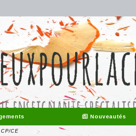
gements
Nouveautés
s CP/CE