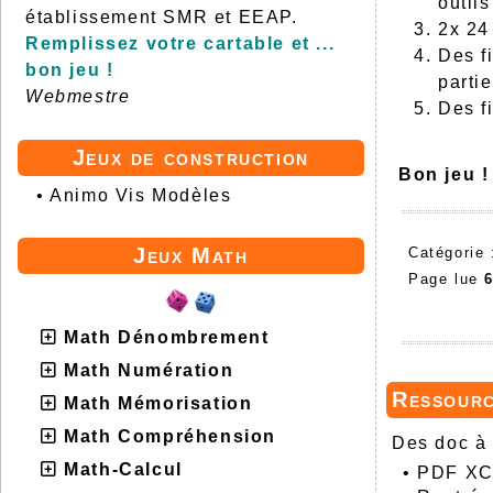
outil
établissement SMR et EEAP.
2x 24
Remplissez votre cartable et ...
Des f
bon jeu !
parti
Webmestre
Des f
Jeux de construction
Bon jeu !
•
Animo Vis Modèles
Jeux Math
Catégorie
Page lue
Math Dénombrement
Math Numération
Ressour
Math Mémorisation
Math Compréhension
Des doc à 
Math-Calcul
•
PDF XCh