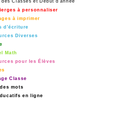
 des Classes et Début d'année
ierges à personnaliser
ages à imprimer
s d'écriture
urces Diverses
e
el Math
rces pour les Élèves
es
age Classe
 des mots
ucatifs en ligne