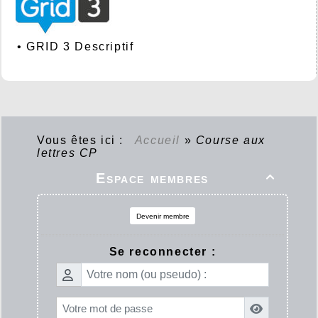
•
GRID 3 Descriptif
Vous êtes ici :
Accueil
»
Course aux
lettres CP
Espace membres

Devenir membre
Se reconnecter :