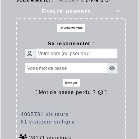
Vous êtes ici :
Accueil
»
Livre d'or
Espace membres

Devenir membre
Se reconnecter :
Envoyer
[ Mot de passe perdu ?
]
4065781 visiteurs
81 visiteurs en ligne
28171 membres