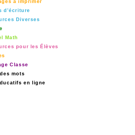
ages à imprimer
s d'écriture
urces Diverses
e
el Math
rces pour les Élèves
es
age Classe
 des mots
ucatifs en ligne