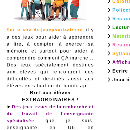
Colori
Police
Resso
Lectur
il y
Sur le site de jeuxpourlaclasse
,
Matéri
a des jeux pour aider à apprendre
à lire, à compter, à exercer sa
Ressou
mémoire et surtout pour aider à
Syllab
comprendre comment ÇA marche...
Affich
Des jeux spécialement destinés
Ecrire
aux élèves qui rencontrent des
difficultés et destinés aussi aux
Jeux éd
élèves en situation de handicap.
Bref aux élèves
EXTRAORDINAIRES !
►
Des jeux issus de la recherche et
du travail de l'enseignante
spécialisée
que je suis,
enseignante en UE en