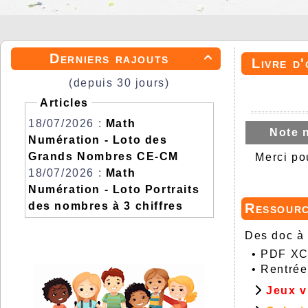
Derniers rajouts

Livre d'
(depuis 30 jours)
Articles
18/07/2026 :
Math
Note 
Numération - Loto des
Grands Nombres CE-CM
Merci po
18/07/2026 :
Math
Numération - Loto Portraits
des nombres à 3 chiffres
Ressour
Des doc à 
•
PDF XCh
•
Rentrée
Jeux v