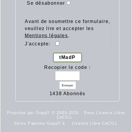
Se désabonner
Avant de soumettre ce formulaire,
veuillez lire et accepter les
Mentions légales
.
J'accepte:
tMadP
Recopier le code :
Envoyer
1438 Abonnés
Propulsé par GuppY
© 2005-2026
Sous Licence Libre
CeCILL
Skins Papinou GuppY 6
Licence Libre CeCILL