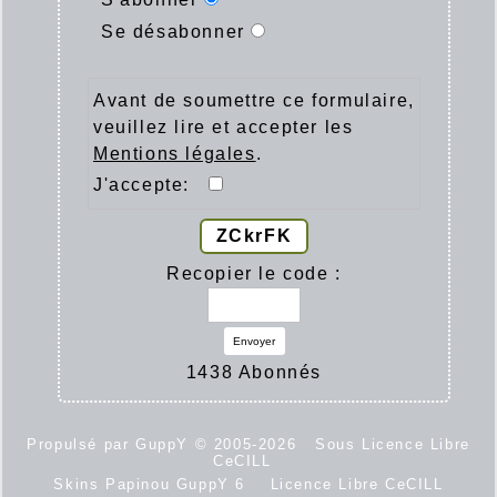
Se désabonner
Avant de soumettre ce formulaire,
veuillez lire et accepter les
Mentions légales
.
J'accepte:
ZCkrFK
Recopier le code :
Envoyer
1438 Abonnés
Propulsé par GuppY
© 2005-2026
Sous Licence Libre
CeCILL
Skins Papinou GuppY 6
Licence Libre CeCILL