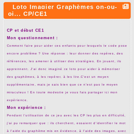
Loto Imagier Graphèmes on-ou-
oi... CP/CE1
CP et début CE1
Mon questionnement :
Comment faire pour aider ces enfants pour lesquels le code pose
encore problème ? Une réponse : leur donner des repères, des
références, les amener à utiliser des stratégies. En jouant, ils
apprennent. J'ai donc imaginé ce loto pour aider à mémoriser
des graphèmes, à les repérer, à les lire.C'est un moyen
supplémentaire, mais je sais bien que ce n'est pas le moyen
miraculeux ! En toute modestie je vous fais partager ici mon
expérience.
Mon expérience :
Pendant l'utilisation de ce jeu avec les CP les plus en difficulté,
j'ai pu remarquer que : ils cherchent, essaient d'identifier le mot
à l'aide du graphème mis en évidence, à l'aide des images, avec